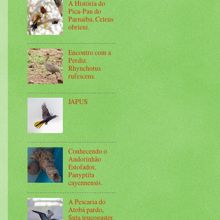
A História do
Pica-Pau do
Parnaíba, Celeus
obrieni.
Encontro com a
Perdiz.
Rhynchotus
rufescens.
JAPUS
Conhecendo o
Andorinhão
Estofador,
Panyptila
cayennensis.
A Pescaria do
Atobá pardo,
Sula leucogaster.