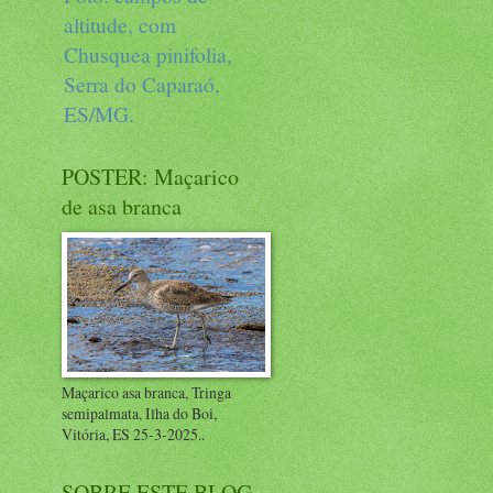
altitude, com
Chusquea pinifolia,
Serra do Caparaó,
ES/MG.
POSTER: Maçarico
de asa branca
Maçarico asa branca, Tringa
semipalmata, Ilha do Boi,
Vitória, ES 25-3-2025..
SOBRE ESTE BLOG