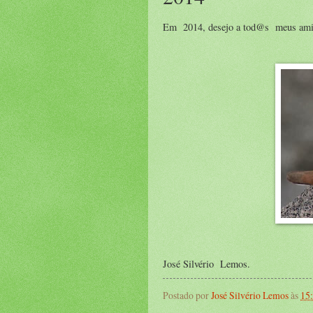
Em 2014, desejo a tod@s meus amig@
José Silvério Lemos.
Postado por
José Silvério Lemos
às
15