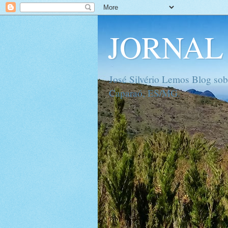
JORNAL 
José Silvério Lemos Blog sob
Caparaó, ES/MG.