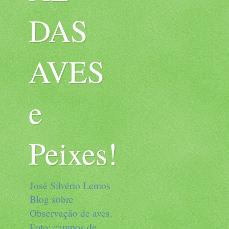
DAS
AVES
e
Peixes!
José Silvério Lemos
Blog sobre
Observação de aves.
Foto: campos de