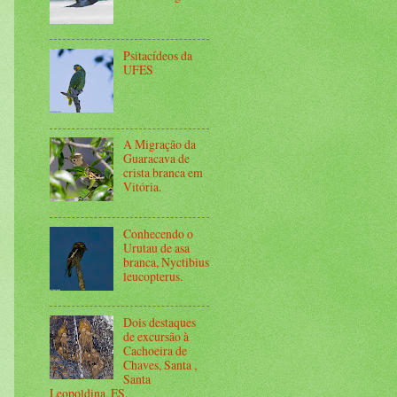
Psitacídeos da
UFES
A Migração da
Guaracava de
crista branca em
Vitória.
Conhecendo o
Urutau de asa
branca, Nyctibius
leucopterus.
Dois destaques
de excursão à
Cachoeira de
Chaves, Santa ,
Santa
Leopoldina, ES.