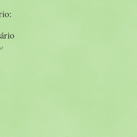
io:
ário
o!