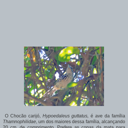
O Chocão carijó,
Hypoedaleus guttatus,
é ave da família
Thamnophilidae
, um dos maiores dessa família, alcançando
20 cm. de comprimento. Prefere as copas da mata para