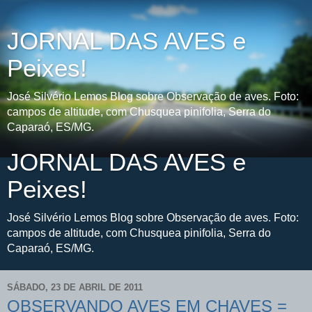
JORNAL DAS AVES e
Peixes!
José Silvério Lemos Blog sobre Observação de aves. Foto:
campos de altitude, com Chusquea pinifolia, Serra do
Caparaó, ES/MG.
JORNAL DAS AVES e
Peixes!
José Silvério Lemos Blog sobre Observação de aves. Foto:
campos de altitude, com Chusquea pinifolia, Serra do
Caparaó, ES/MG.
SÁBADO, 23 DE ABRIL DE 2011
OBSERVANDO AVES EM CHAVES =