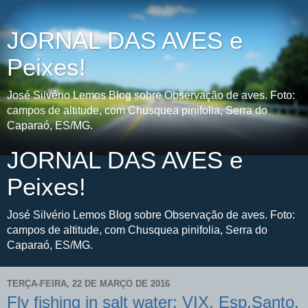
JORNAL DAS AVES e
Peixes!
José Silvério Lemos Blog sobre Observação de aves. Foto:
campos de altitude, com Chusquea pinifolia, Serra do
Caparaó, ES/MG.
JORNAL DAS AVES e
Peixes!
José Silvério Lemos Blog sobre Observação de aves. Foto:
campos de altitude, com Chusquea pinifolia, Serra do
Caparaó, ES/MG.
TERÇA-FEIRA, 22 DE MARÇO DE 2016
Fly fishing in salt water: VIX, Esp.Santo,