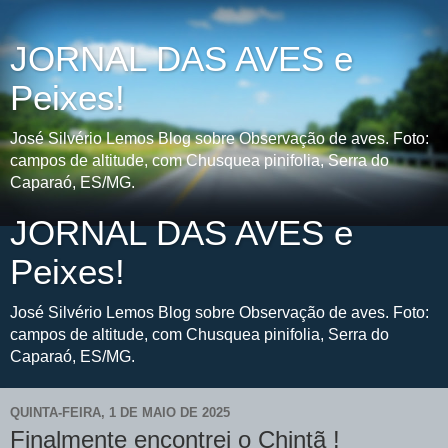
JORNAL DAS AVES e
Peixes!
José Silvério Lemos Blog sobre Observação de aves. Foto:
campos de altitude, com Chusquea pinifolia, Serra do
Caparaó, ES/MG.
JORNAL DAS AVES e
Peixes!
José Silvério Lemos Blog sobre Observação de aves. Foto:
campos de altitude, com Chusquea pinifolia, Serra do
Caparaó, ES/MG.
QUINTA-FEIRA, 1 DE MAIO DE 2025
Finalmente encontrei o Chintã !