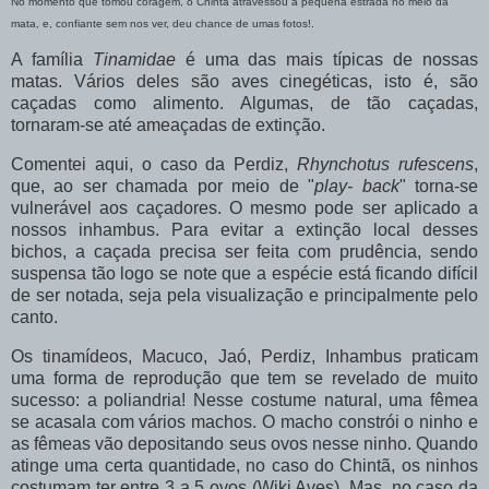
No momento que tomou coragem, o Chintã atravessou a pequena estrada no meio da
mata, e, confiante sem nos ver, deu chance de umas fotos!.
A família
Tinamidae
é uma das mais típicas de nossas
matas. Vários deles são aves cinegéticas, isto é, são
caçadas como alimento. Algumas, de tão caçadas,
tornaram-se até ameaçadas de extinção.
Comentei aqui, o caso da Perdiz,
Rhynchotus rufescens
,
que, ao ser chamada por meio de "
play- back
" torna-se
vulnerável aos caçadores. O mesmo pode ser aplicado a
nossos inhambus. Para evitar a extinção local desses
bichos, a caçada precisa ser feita com prudência, sendo
suspensa tão logo se note que a espécie está ficando difícil
de ser notada, seja pela visualização e principalmente pelo
canto.
Os tinamídeos, Macuco, Jaó, Perdiz, Inhambus praticam
uma forma de reprodução que tem se revelado de muito
sucesso: a poliandria! Nesse costume natural, uma fêmea
se acasala com vários machos. O macho constrói o ninho e
as fêmeas vão depositando seus ovos nesse ninho. Quando
atinge uma certa quantidade, no caso do Chintã, os ninhos
costumam ter entre 3 a 5 ovos (Wiki Aves). Mas, no caso da