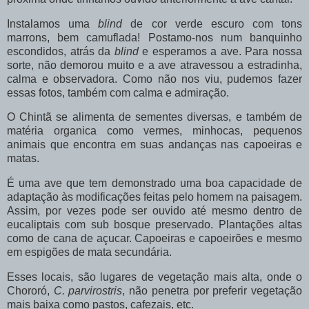
Instalamos uma
blind
de cor verde escuro com tons
marrons, bem camuflada! Postamo-nos num banquinho
escondidos, atrás da
blind
e esperamos a ave. Para nossa
sorte, não demorou muito e a ave atravessou a estradinha,
calma e observadora. Como não nos viu, pudemos fazer
essas fotos, também com calma e admiração.
O Chintã se alimenta de sementes diversas, e também de
matéria organica como vermes, minhocas, pequenos
animais que encontra em suas andanças nas capoeiras e
matas.
É uma ave que tem demonstrado uma boa capacidade de
adaptação às modificações feitas pelo homem na paisagem.
Assim, por vezes pode ser ouvido até mesmo dentro de
eucaliptais com sub bosque preservado. Plantações altas
como de cana de açucar. Capoeiras e capoeirões e mesmo
em espigões de mata secundária.
Esses locais, são lugares de vegetação mais alta, onde o
Chororó,
C. parvirostris
, não penetra por preferir vegetação
mais baixa como pastos, cafezais, etc.