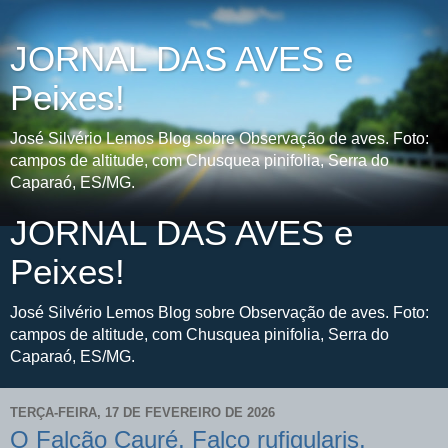
JORNAL DAS AVES e
Peixes!
José Silvério Lemos Blog sobre Observação de aves. Foto:
campos de altitude, com Chusquea pinifolia, Serra do
Caparaó, ES/MG.
JORNAL DAS AVES e
Peixes!
José Silvério Lemos Blog sobre Observação de aves. Foto:
campos de altitude, com Chusquea pinifolia, Serra do
Caparaó, ES/MG.
TERÇA-FEIRA, 17 DE FEVEREIRO DE 2026
O Falcão Cauré, Falco rufigularis,