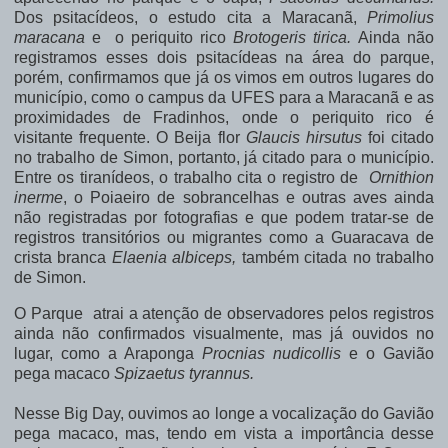
Dos psitacídeos, o estudo cita a Maracanã,
Primolius
maracana
e o periquito rico
Brotogeris tirica.
Ainda não
registramos esses dois psitacídeas na área do parque,
porém, confirmamos que já os vimos em outros lugares do
município, como o campus da UFES para a Maracanã e as
proximidades de Fradinhos, onde o periquito rico é
visitante frequente. O Beija flor
Glaucis hirsutus
foi citado
no trabalho de Simon, portanto, já citado para o município.
Entre os tiranídeos, o trabalho cita o registro de
Ornithion
inerme
, o Poiaeiro de sobrancelhas e outras aves ainda
não registradas por fotografias e que podem tratar-se de
registros transitórios ou migrantes como a Guaracava de
crista branca
Elaenia albiceps,
também citada no trabalho
de Simon.
O Parque atrai a atenção de observadores pelos registros
ainda não confirmados visualmente, mas já ouvidos no
lugar, como a Araponga
Procnias nudicollis
e o Gavião
pega macaco
Spizaetus tyrannus.
Nesse Big Day, ouvimos ao longe a vocalização do Gavião
pega macaco, mas, tendo em vista a importância desse