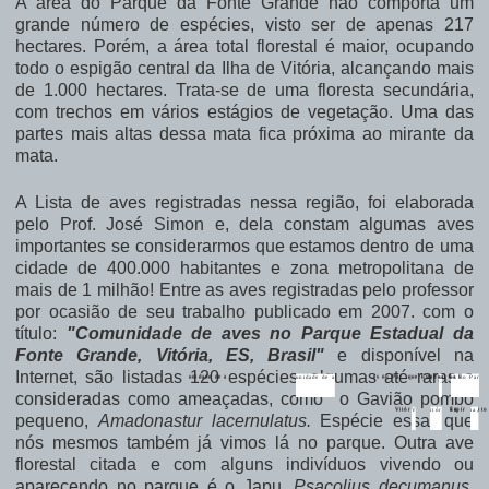
A área do Parque da Fonte Grande não comporta um
grande número de espécies, visto ser de apenas 217
hectares. Porém, a área total florestal é maior, ocupando
todo o espigão central da Ilha de Vitória, alcançando mais
de 1.000 hectares. Trata-se de uma floresta secundária,
com trechos em vários estágios de vegetação. Uma das
partes mais altas dessa mata fica próxima ao mirante da
mata.
A
Lista de aves registradas nessa região, foi elaborada
pelo Prof. José Simon e, dela constam algumas aves
importantes se considerarmos que estamos dentro de uma
cidade de 400.000 habitantes e zona metropolitana de
mais de 1 milhão! Entre as aves registradas pelo professor
por ocasião de seu trabalho publicado em 2007. com o
título:
"Comunidade de aves no Parque Estadual da
Fonte Grande, Vitória, ES, Brasil"
e disponível na
Internet,
são listadas 120 espécies, algumas até raras e
unidade de a
unidade de a
es no Par
que Estadual da F
v
v
es no Par
unidade de a
v
es no Par
unidade de a
unidade de a
es no Par
que Estadual da F
v
v
es no Par
consideradas como ameaçadas, como o Gavião pombo
V
itór
V
itór
 Espír
ia,
ia,
ito
V
itór
ia,
V
itór
V
itór
 Espír
ia,
ia,
ito
pequeno,
Amadonastur lacernulatus.
Espécie essa, que
nós mesmos também já vimos lá no parque. Outra ave
florestal citada e com alguns indivíduos vivendo ou
aparecendo no parque é o Japu,
Psacolius decumanus.