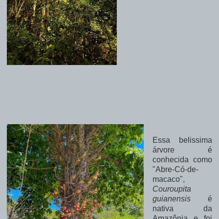
Essa belissima
árvore é
conhecida como
"Abre-Có-de-
macaco",
Couroupita
guianensis
é
nativa da
Amazônia e foi