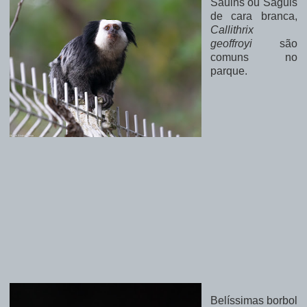
Sauins ou Saguis
de cara branca,
Callithrix
geoffroyi
são
comuns no
parque.
Belíssimas borbol