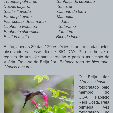
Thraupis palmarum Sanhaçu do coqueiro
Dacnis cayana Saí azul
Sicalis flaveola Canário da terra
Parula pitiayumi Mariquita
Psarocolius decumanus Japu
Euphonia violacea Gaturamo
Euphonia chlorotica Fim Fim
Estrilda astrild Bico de lacre
Então, apenas 30 das 120 espécies foram anotadas pelos
observadores nesse dia de BIG DAY. Porém, houve o
registro de um
lifer
para a região e para o município de
Vitória. Trata-se do Beija flor
Balança rabo de bico torto,
Glaucis hirsutus.
O Beija flor,
Glaucis hirsutus
,
fotografado pelo
membro do
COA,
Fabricio
Reis Costa
. Pela
primeira vez
fotografado no