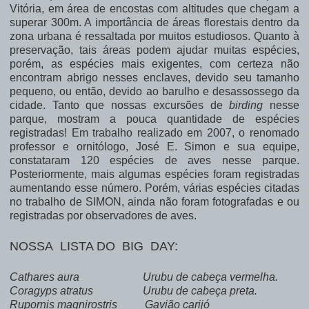
Vitória, em área de encostas com altitudes que chegam a
superar 300m. A importância de áreas florestais dentro da
zona urbana é ressaltada por muitos estudiosos. Quanto à
preservação, tais áreas podem ajudar muitas espécies,
porém, as espécies mais exigentes, com certeza não
encontram abrigo nesses enclaves, devido seu tamanho
pequeno, ou então, devido ao barulho e desassossego da
cidade. Tanto que nossas excursões de
birding
nesse
parque, mostram a pouca quantidade de espécies
registradas! Em trabalho realizado em 2007, o renomado
professor e ornitólogo, José E. Simon e sua equipe,
constataram 120 espécies de aves nesse parque.
Posteriormente, mais algumas espécies foram registradas
aumentando esse número. Porém, várias espécies citadas
no trabalho de SIMON, ainda não foram fotografadas e ou
registradas por observadores de aves.
NOSSA LISTA DO BIG DAY:
Cathares aura Urubu de cabeça vermelha.
Coragyps atratus Urubu de cabeça preta.
Rupornis magnirostris Gavião carijó