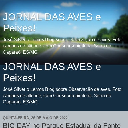
JORNAL DAS AVES e
Peixes!
José Silvério Lemos Blog sobre Observação de aves. Foto:
campos de altitude, com Chusquea pinifolia, Serra do
Caparaó, ES/MG.
JORNAL DAS AVES e
Peixes!
José Silvério Lemos Blog sobre Observação de aves. Foto:
campos de altitude, com Chusquea pinifolia, Serra do
Caparaó, ES/MG.
QUINTA-FEIRA, 26 DE MAIO DE 2022
BIG DAY no Parque Estadual da Fonte