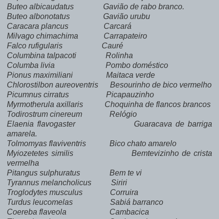
Buteo albicaudatus Gavião de rabo branco.
Buteo albonotatus Gavião urubu
Caracara plancus Carcará
Milvago chimachima Carrapateiro
Falco rufigularis Cauré
Columbina talpacoti Rolinha
Columba livia Pombo doméstico
Pionus maximiliani Maitaca verde
Chlorostilbon aureoventris Besourinho de bico vermelho
Picumnus cirratus Picapauzinho
Myrmotherula axillaris Choquinha de flancos brancos
Todirostrum cinereum Relógio
Elaenia flavogaster Guaracava de barriga
amarela.
Tolmomyas flaviventris Bico chato amarelo
Myiozetetes similis Bemtevizinho de crista
vermelha
Pitangus sulphuratus Bem te vi
Tyrannus melancholicus Siriri
Troglodytes musculus Corruira
Turdus leucomelas Sabiá barranco
Coereba flaveola Cambacica