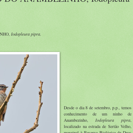
Iodopleura pipra.
INHO,
Desde o dia 8 de setembro, p.p., temos
conhecimento de um ninho de
Iodopleura pipra
Anambezinho,
,
localizado na estrada de Sertão Velho,
marginal à Reserva Biológica de Duas