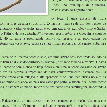
Bocas, no município de Cariacica,
neste Estado do Espírito Santo.
O local é uma encosta de mata
a com arvores de altura superior a 25 metros. Trata-se de um dos trechos da
istrados várias espécies raras e ou ameaçadas de extinção, como o Sabiá-
Platyrinchus leucoryphus
, o Patinho de asa castanha
e a Choquinha chumbo
, divisa entre a propriedade pública da reserva e as propriedades de
e forma que essas aves, talvez se sintam mais protegidas pela maior cobertura
e cerca de 20 metros sobre o solo, em uma árvore seca localizada ao lado da
ca bem na divisa do território da reserva, já do lado vizinho à reserva. Chama
o, parecido com ninhos de beija flores e em uma saliência do galho da árvore
 ave dá sempre a impressão de estar confortavelmente instalada em sua
onfeccionado com musgos e sua aparência é de uma taça aberta no alto da
l ao ninho e quando os pais não estão por perto, o filhote fica incrivelmente
içada, e também do ninho, talvez funcione como uma camuflagem, impedindo a
.
. E desde o dia em que descobrimos essa pequena construção, relatamos que
parece é lento. Visitamos o local várias vezes após a descoberta, feita pela