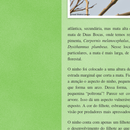
atlântica, secundária, mas mata alt
mata de Duas Bocas, onde temos reg
Carpornis melanocephalus
pimenta,
Dysithamnus plumbeus.
Nesse local
particulares, a mata é mais larga, d
florestal.
O ninho foi colocado a uma altura d
estrada marginal que corta a mata. Fi
a atenção o aspecto do ninho, pequen
que forma um arco. Dessa forma, a
pequenina “poltrona”! Parece ser c
arvore. Isso dá um aspecto vulneráve
exposto. A cor do filhote, esbranqu
visão por predadores mais apressados
O ninho conta com apenas um filhote
o desenvolvimento do filhote ao que 