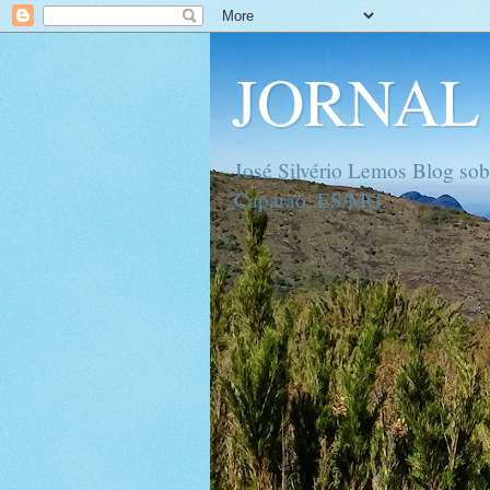
JORNAL 
José Silvério Lemos Blog sob
Caparaó, ES/MG.