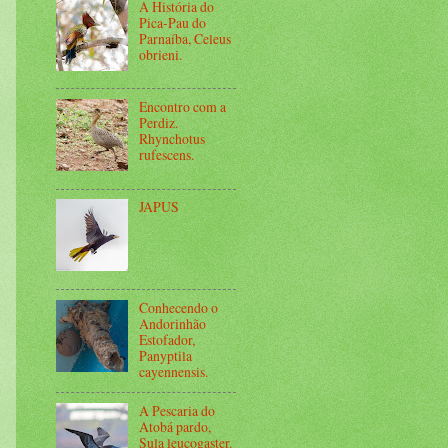
A História do
Pica-Pau do
Parnaíba, Celeus
obrieni.
Encontro com a
Perdiz.
Rhynchotus
rufescens.
JAPUS
Conhecendo o
Andorinhão
Estofador,
Panyptila
cayennensis.
A Pescaria do
Atobá pardo,
Sula leucogaster.