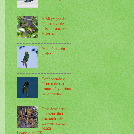
A Migração da
Guaracava de
crista branca em
Vitória.
Psitacídeos da
UFES
Conhecendo o
Urutau de asa
branca, Nyctibius
leucopterus.
Dois destaques
de excursão à
Cachoeira de
Chaves, Santa ,
Santa
Leopoldina, ES.