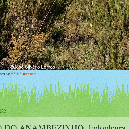
ed by
Translate
022
 DO ANAMBEZINHO, Iodopleura