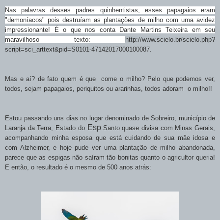
Nas palavras desses padres quinhentistas, esses papagaios eram
"demoníacos" pois destruíam as plantações de milho com uma avidez
impressionante! É o que nos conta Dante Martins Teixeira em seu
maravilhoso texto:
http://www.scielo.br/scielo.php?
script=sci_arttext&pid=S0101-47142017000100087.
Mas e aí? de fato quem é que come o milho? Pelo que podemos ver,
todos, sejam papagaios, periquitos ou ararinhas, todos adoram o milho!!
Estou passando uns dias no lugar denominado de Sobreiro, município de
Esp
Laranja da Terra, Estado do
.Santo quase divisa com Minas Gerais,
acompanhando minha esposa que está cuidando de sua mãe idosa e
com Alzheimer, e hoje pude ver uma plantação de milho abandonada,
parece que as espigas não saíram tão bonitas quanto o agricultor queria!
E então, o resultado é o mesmo de 500 anos atrás: