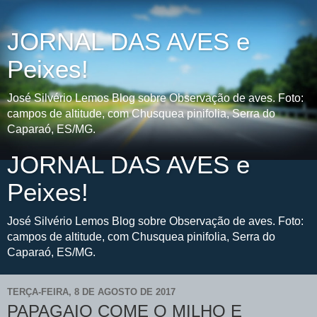
JORNAL DAS AVES e
Peixes!
José Silvério Lemos Blog sobre Observação de aves. Foto:
campos de altitude, com Chusquea pinifolia, Serra do
Caparaó, ES/MG.
JORNAL DAS AVES e
Peixes!
José Silvério Lemos Blog sobre Observação de aves. Foto:
campos de altitude, com Chusquea pinifolia, Serra do
Caparaó, ES/MG.
TERÇA-FEIRA, 8 DE AGOSTO DE 2017
PAPAGAIO COME O MILHO E