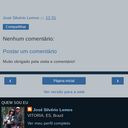
José Silvério Lemos
às
12:31
Compartilhar
Nenhum comentário:
Postar um comentário
Muito obrigado pela visita e comentário!
‹
›
Página inicial
Ver versão para a web
QUEM SOU EU
José Silvério Lemos
VITORIA, ES, Brazil
Ver meu perfil completo