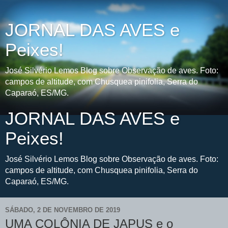
JORNAL DAS AVES e
Peixes!
José Silvério Lemos Blog sobre Observação de aves. Foto:
campos de altitude, com Chusquea pinifolia, Serra do
Caparaó, ES/MG.
JORNAL DAS AVES e
Peixes!
José Silvério Lemos Blog sobre Observação de aves. Foto:
campos de altitude, com Chusquea pinifolia, Serra do
Caparaó, ES/MG.
SÁBADO, 2 DE NOVEMBRO DE 2019
UMA COLÔNIA DE JAPUS e o